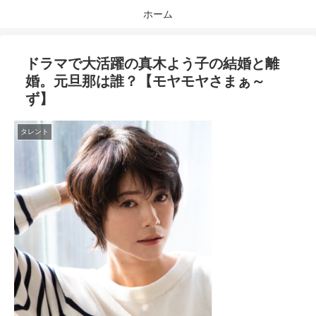
ホーム
ドラマで大活躍の真木よう子の結婚と離
婚。元旦那は誰？【モヤモヤさまぁ～
ず】
タレント