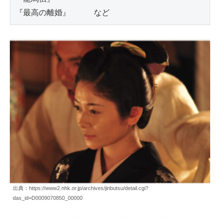
『最高の離婚』　　　など
出典：https://www2.nhk.or.jp/archives/jinbutsu/detail.cgi?
das_id=D0009070850_00000