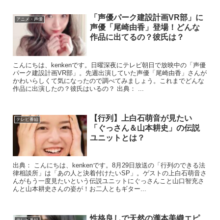
「声優パーク建設計画VR部」に
アニメ・声優
声優「尾崎由香」登場！どんな
作品に出てるの？彼氏は？
こんにちは、kenkenです。日曜深夜にテレビ朝日で放映中の「声優
パーク建設計画VR部」。先週出演していた声優「尾崎由香」さんが
かわいらしくて気になったので調べてみましょう。これまでどんな
作品に出演したの？彼氏はいるの？ 出典： ...
【行列】上白石萌音が見たい
テレビ番組
「ぐっさん＆山本耕史」の伝説
ユニットとは？
出典： こんにちは、kenkenです。8月29日放送の「行列のできる法
律相談所」は「あの人と決着付けたいSP」。ゲストの上白石萌音さ
んがもう一度見たいという伝説ユニットにぐっさんこと山口智充さ
んと山本耕史さんの姿が！お二人ともギター...
性格良しで天然の瀧本美織エピ
テレビ番組