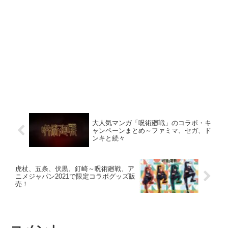
大人気マンガ「呪術廻戦」のコラボ・キ
ャンペーンまとめ～ファミマ、セガ、ド
ンキと続々
虎杖、五条、伏黒、釘崎～呪術廻戦、ア
ニメジャパン2021で限定コラボグッズ販
売！