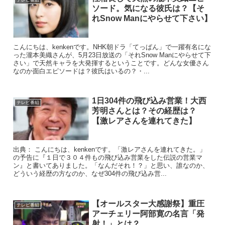
ソード。気になる彼氏は？【そ
れSnow Manにやらせて下さい】
こんにちは、kenkenです。NHK朝ドラ「てっぱん」で一躍有名にな
った瀧本美織さんが、5月23日放送の「それSnow Manにやらせて下
さい」で天然キャラを大発揮するということです。どんな女優さん
なのか面白エピソードは？彼氏はいるの？・...
1日304件の飛び込み営業！大西
テレビ番組
芳明さんとは？その経歴は？
【激レアさんを連れてきた】
出典： こんにちは、kenkenです。「激レアさんを連れてきた。」
の予告に『１日で３０４件もの飛び込み営業をした伝説の営業マ
ン』と書いてありました。「なんだそれ！？」と思い、誰なのか、
どういう経歴の方なのか、なぜ304件の飛び込み営...
【オールスター大感謝祭】重圧
テレビ番組
アーチェリー阿部寛の名言「発
射！」とは？