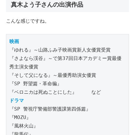
真木よう子さんの出演作品
こんな感じですね。
映画
『ゆれる』～山路ふみ子映画賞新人女優賞受賞

『さよなら渓谷』～で第37回日本アカデミー賞最優
秀主演女優賞

『そして父になる』～最優秀助演女優賞

『SP 野望篇・革命徧』

ドラマ
『SP 警視庁警備部警護課第四係篇』

『MOZU』

『風林火山』

『龍馬伝』
