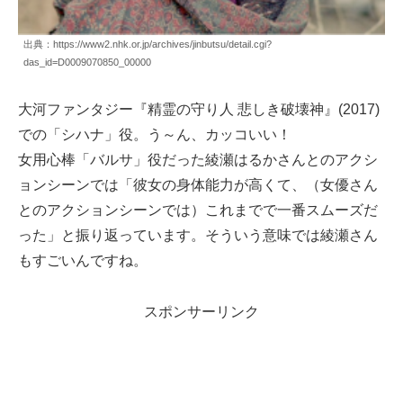
出典：https://www2.nhk.or.jp/archives/jinbutsu/detail.cgi?
das_id=D0009070850_00000
大河ファンタジー『精霊の守り人 悲しき破壊神』(2017)
での「シハナ」役。う～ん、カッコいい！
女用心棒「バルサ」役だった綾瀬はるかさんとのアクシ
ョンシーンでは「彼女の身体能力が高くて、（女優さん
とのアクションシーンでは）これまでで一番スムーズだ
った」と振り返っています。そういう意味では綾瀬さん
もすごいんですね。
スポンサーリンク