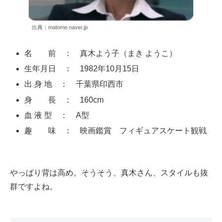
出典：matome.naver.jp
名 前 ： 真木よう子（まき ようこ）
生年月日 ： 1982年10月15日
出 身 地 ： 千葉県印西市
身 長 ： 160cm
血 液 型 ： A型
趣 味 ： 映画鑑賞 フィギュアスケート観戦
やっぱり背は高め。そうそう、真木さん、スタイルも抜
群ですよね。