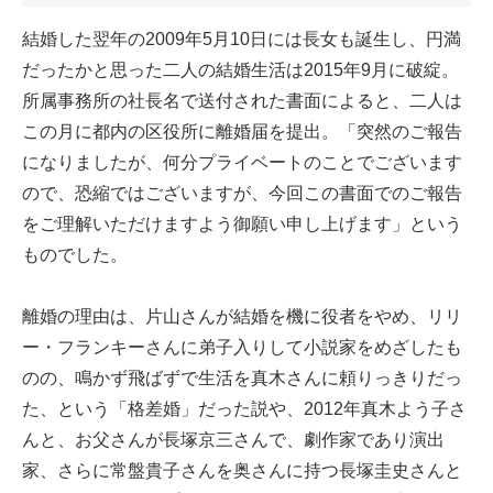
結婚した翌年の2009年5月10日には長女も誕生し、円満
だったかと思った二人の結婚生活は2015年9月に破綻。
所属事務所の社長名で送付された書面によると、二人は
この月に都内の区役所に離婚届を提出。「突然のご報告
になりましたが、何分プライベートのことでございます
ので、恐縮ではございますが、今回この書面でのご報告
をご理解いただけますよう御願い申し上げます」という
ものでした。
離婚の理由は、片山さんが結婚を機に役者をやめ、リリ
ー・フランキーさんに弟子入りして小説家をめざしたも
のの、鳴かず飛ばずで生活を真木さんに頼りっきりだっ
た、という「格差婚」だった説や、2012年真木よう子さ
んと、お父さんが長塚京三さんで、劇作家であり演出
家、さらに常盤貴子さんを奥さんに持つ長塚圭史さんと