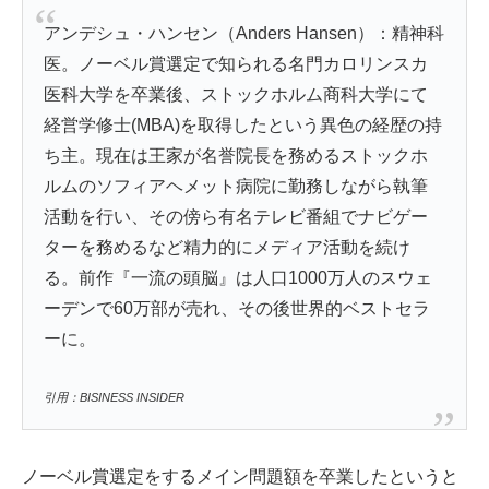
アンデシュ・ハンセン（Anders Hansen）：精神科
医。ノーベル賞選定で知られる名門カロリンスカ
医科大学を卒業後、ストックホルム商科大学にて
経営学修士(MBA)を取得したという異色の経歴の持
ち主。現在は王家が名誉院長を務めるストックホ
ルムのソフィアヘメット病院に勤務しながら執筆
活動を行い、その傍ら有名テレビ番組でナビゲー
ターを務めるなど精力的にメディア活動を続け
る。前作『一流の頭脳』は人口1000万人のスウェ
ーデンで60万部が売れ、その後世界的ベストセラ
ーに。
引用：BISINESS INSIDER
ノーベル賞選定をするメイン問題額を卒業したというと