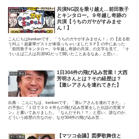
共演NG説を乗り越え…前田敦子
タレント
とキンタロー。９年越し奇跡の
共演【うちのガヤがすみませ
ん！】
こんにちはkenkenです。「うちのガヤがすみません！」の【走る歌
う叫ぶ！超豪華ゲストが体張っちゃいましたＳＰ】の中にあった
「前田敦子キンタロー。９年越し奇跡の共演」の文字を見て、「そ
ういえば二人は共演NGだって聞いたことあるなあ」と思い...
1日304件の飛び込み営業！大西
テレビ番組
芳明さんとは？その経歴は？
【激レアさんを連れてきた】
出典： こんにちは、kenkenです。「激レアさんを連れてきた。」
の予告に『１日で３０４件もの飛び込み営業をした伝説の営業マ
ン』と書いてありました。「なんだそれ！？」と思い、誰なのか、
どういう経歴の方なのか、なぜ304件の飛び込み営...
【マツコ会議】図夢歌舞伎と
テレビ番組