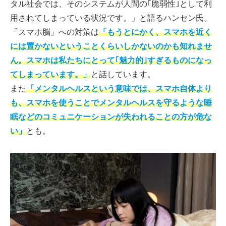
タル社会では、そのシステムが人間の｢脆弱性｣として利
用されてしまっている状況です。」と語るハンセン氏。
「スマホ脳」への対策は
「もうとにかく、スマホを近く
には置かないということくらいしかないのかも知れませ
ん。スマホは私たちにとって｢魅力的｣すぎるものになっ
てしまっています。」
と話しています。
また
「メンタルヘルスという意味では、スマホ自体より
も、スマホを使うことでメンタルヘルスを守るような睡
眠などのコミュニケーションが失われることの方が危な
い」
とも。