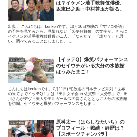
は？イケメン若手歌舞伎俳優、
坂東巳之助・中村莟玉が語る。
出典： こんにちは、kenkenです。10月16日放映の「マツコ会議」
の予告を見てみたら、見慣れない「図夢歌舞伎」の文字が。さらに
イケメンの若手歌舞伎俳優が二人。「なんだ？」「誰だ？」と思
い、調べてみることにしました。 ...
【イッテQ】爆笑パフォーマンス
テレビ番組
のセイウチがいる大分の水族館
はうみたまご！
こんにちはkenkenです。7月11日(日)放送の日本テレビ系列「世界
の果てまでイッテQ！」は『出川女子会 in 佐賀県・大分県』で、出
川さんがデヴィ夫人や出川ガールズの皆さんとともに大分の水族館
を訪問。セイウチと爆笑パフォーマンスをしま...
原科太一（はらしなたいち）の
テレビ番組
プロフィール・戦績・経歴は？
【スポーツチャンバラ】