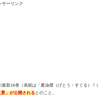
ンサーリンク
」の最新16巻（表紙は「夏油傑（げとう・すぐる）！）
之景」が公開される
とのこと。