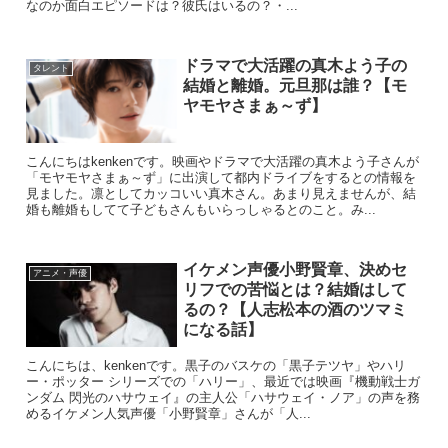
なのか面白エピソードは？彼氏はいるの？・...
ドラマで大活躍の真木よう子の
タレント
結婚と離婚。元旦那は誰？【モ
ヤモヤさまぁ～ず】
こんにちはkenkenです。映画やドラマで大活躍の真木よう子さんが
「モヤモヤさまぁ～ず」に出演して都内ドライブをするとの情報を
見ました。凛としてカッコいい真木さん。あまり見えませんが、結
婚も離婚もしてて子どもさんもいらっしゃるとのこと。み...
イケメン声優小野賢章、決めセ
アニメ・声優
リフでの苦悩とは？結婚はして
るの？【人志松本の酒のツマミ
になる話】
こんにちは、kenkenです。黒子のバスケの「黒子テツヤ」やハリ
ー・ポッター シリーズでの「ハリー」、最近では映画『機動戦士ガ
ンダム 閃光のハサウェイ』の主人公「ハサウェイ・ノア」の声を務
めるイケメン人気声優「小野賢章」さんが「人...