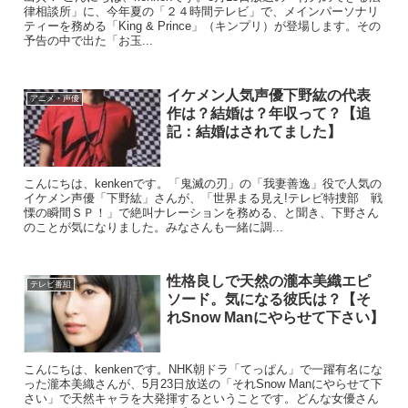
律相談所」に、今年夏の「２４時間テレビ」で、メインパーソナリ
ティーを務める「King & Prince」（キンプリ）が登場します。その
予告の中で出た「お玉...
イケメン人気声優下野紘の代表
アニメ・声優
作は？結婚は？年収って？【追
記：結婚はされてました】
こんにちは、kenkenです。「鬼滅の刃」の「我妻善逸」役で人気の
イケメン声優「下野紘」さんが、「世界まる見え!テレビ特捜部 戦
慄の瞬間ＳＰ！」で絶叫ナレーションを務める、と聞き、下野さん
のことが気になりました。みなさんも一緒に調...
性格良しで天然の瀧本美織エピ
テレビ番組
ソード。気になる彼氏は？【そ
れSnow Manにやらせて下さい】
こんにちは、kenkenです。NHK朝ドラ「てっぱん」で一躍有名にな
った瀧本美織さんが、5月23日放送の「それSnow Manにやらせて下
さい」で天然キャラを大発揮するということです。どんな女優さん