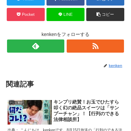
Pocket
LINE
コピー
kenkenをフォローする
kenken
関連記事
キンプリ絶賛！お玉でひたすら
テレビ番組
叩く幻の絶品スイーツは「サン
プーチャン」！【行列のできる
法律相談所】
出典： こんにちは、kenkenです。8月15日放送の「行列のできる法