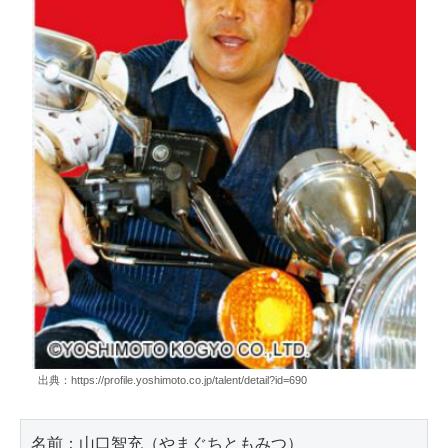
出典：https://profile.yoshimoto.co.jp/talent/detail?id=690
名前：山口智充（やまぐちともみつ）