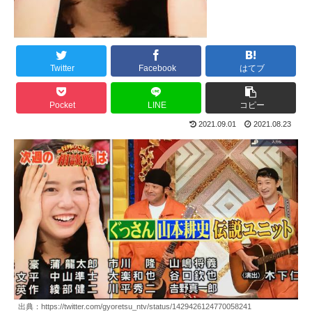
Twitter
Facebook
はてブ
Pocket
LINE
コピー
2021.09.01
2021.08.23
出典：https://twitter.com/gyoretsu_ntv/status/1429426124770058241