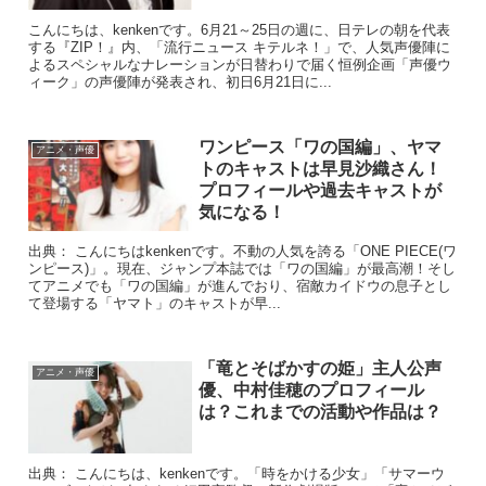
こんにちは、kenkenです。6月21～25日の週に、日テレの朝を代表
する『ZIP！』内、「流行ニュース キテルネ！」で、人気声優陣に
よるスペシャルなナレーションが日替わりで届く恒例企画「声優ウ
ィーク」の声優陣が発表され、初日6月21日に...
ワンピース「ワの国編」、ヤマ
アニメ・声優
トのキャストは早見沙織さん！
プロフィールや過去キャストが
気になる！
出典： こんにちはkenkenです。不動の人気を誇る「ONE PIECE(ワ
ンピース)」。現在、ジャンプ本誌では「ワの国編」が最高潮！そし
てアニメでも「ワの国編」が進んでおり、宿敵カイドウの息子とし
て登場する「ヤマト」のキャストが早...
「竜とそばかすの姫」主人公声
アニメ・声優
優、中村佳穂のプロフィール
は？これまでの活動や作品は？
出典： こんにちは、kenkenです。「時をかける少女」「サマーウ