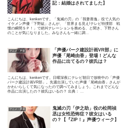
記：結婚はされてました】
こんにちは、kenkenです。「鬼滅の刃」の「我妻善逸」役で人気の
イケメン声優「下野紘」さんが、「世界まる見え!テレビ特捜部 戦
慄の瞬間ＳＰ！」で絶叫ナレーションを務める、と聞き、下野さん
のことが気になりました。みなさんも一緒に調...
「声優パーク建設計画VR部」に
アニメ・声優
声優「尾崎由香」登場！どんな
作品に出てるの？彼氏は？
こんにちは、kenkenです。日曜深夜にテレビ朝日で放映中の「声優
パーク建設計画VR部」。先週出演していた声優「尾崎由香」さんが
かわいらしくて気になったので調べてみましょう。これまでどんな
作品に出演したの？彼氏はいるの？ 出典： ...
鬼滅の刃「伊之助」役の松岡禎
アニメ・声優
丞は女性恐怖症？彼女はいる
の？【『ZIP！』声優ウィーク】