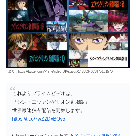
出典：https://twitter.com/PrimeVideo_JP/status/1425834633875181570
これよりプライムビデオは、
『シン・エヴァンゲリオン劇場版』
世界最速独占配信を開始します。
https://t.co/7wZ2DxBOv5
CMナレーション：三石琴乃
#シンエヴァ
#0813配